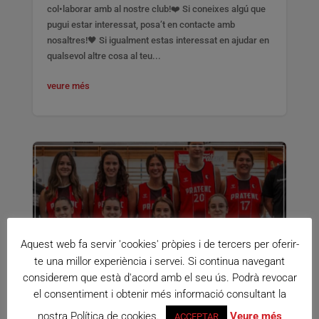
col•laborar amb al nostre club!❤️ Si coneixes algú que
pugui estar interessat, posa’t en contacte amb
nosaltres!🖤 Si igualment estas interessat en ajudar en
qualsevol altre cosa al teu...
veure més
Aquest web fa servir 'cookies' pròpies i de tercers per oferir-
te una millor experiència i servei. Si continua navegant
considerem que està d'acord amb el seu ús. Podrà revocar
el consentiment i obtenir més informació consultant la
nostra Política de cookies.
Veure més
ACCEPTAR