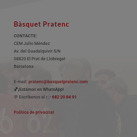
Bàsquet Pratenc
CONTACTE:
CEM Julio Méndez
Av. del Guadalquivir S/N
08820 El Prat de Llobregat
Barcelona
E-mail:
pratenc@basquetpratenc.com
🏀¡Estamos en WhatsApp!
💬 Escríbenos al 👉
682 20 84 91
Política de privacitat