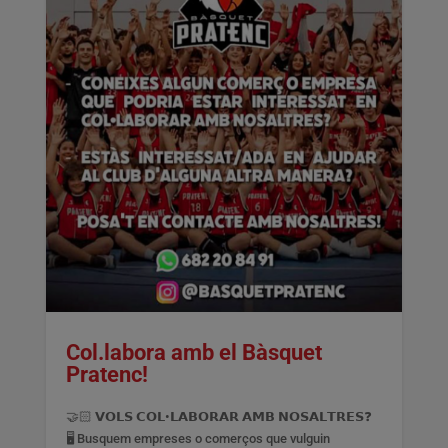
Col.labora amb el Bàsquet
Pratenc!
🤝🏻 𝗩𝗢𝗟𝗦 𝗖𝗢𝗟•𝗟𝗔𝗕𝗢𝗥𝗔𝗥 𝗔𝗠𝗕 𝗡𝗢𝗦𝗔𝗟𝗧𝗥𝗘𝗦❓
🖥️ Busquem empreses o comerços que vulguin