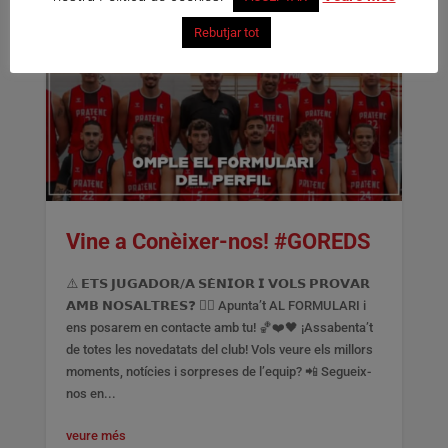
Rebutjar tot
Vine a Conèixer-nos! #GOREDS
⚠️ 𝗘𝗧𝗦 𝗝𝗨𝗚𝗔𝗗𝗢𝗥/𝗔 𝗦𝗘̀𝗡𝗜𝗢𝗥 𝗜 𝗩𝗢𝗟𝗦 𝗣𝗥𝗢𝗩𝗔𝗥
𝗔𝗠𝗕 𝗡𝗢𝗦𝗔𝗟𝗧𝗥𝗘𝗦❓ 👉🏻 Apunta’t AL FORMULARI i
ens posarem en contacte amb tu! 🏀❤️🖤 ¡Assabenta’t
de totes les novedatats del club! Vols veure els millors
moments, notícies i sorpreses de l’equip? 📲 Segueix-
nos en...
veure més