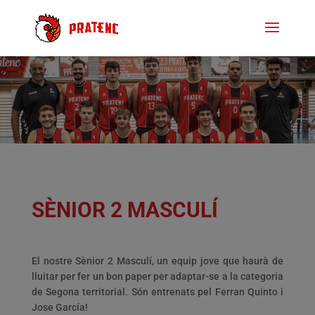
SÈNIOR 2 MASCULÍ
El nostre Sènior 2 Masculí, un equip jove que haurà de
lluitar per fer un bon paper per adaptar-se a la categoria
de Segona territorial. Són entrenats pel Ferran Quinto i
Jose García!