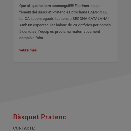
Que sí, que ho hem aconseguit!!!! El primer equip
femení del Bàsquet Pratenc es proclama CAMPIÓ DE
LLIGA i aconsegueix l’ascens a SEGONA CATALANA!
Amb un espectacular balanç de 20 victòries per només
5 derrotes, l’equip es proclama matemàticament
campió a falta...
veure més
Bàsquet Pratenc
CONTACTE: