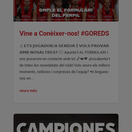
Vine a Conèixer-nos! #GOREDS
⚠️ 𝗘𝗧𝗦 𝗝𝗨𝗚𝗔𝗗𝗢𝗥/𝗔 𝗦𝗘̀𝗡𝗜𝗢𝗥 𝗜 𝗩𝗢𝗟𝗦 𝗣𝗥𝗢𝗩𝗔𝗥
𝗔𝗠𝗕 𝗡𝗢𝗦𝗔𝗟𝗧𝗥𝗘𝗦❓ 👉🏻 Apunta’t AL FORMULARI i
ens posarem en contacte amb tu! 🏀❤️🖤 ¡Assabenta’t
de totes les novedatats del club! Vols veure els millors
moments, notícies i sorpreses de l’equip? 📲 Segueix-
nos en...
veure més