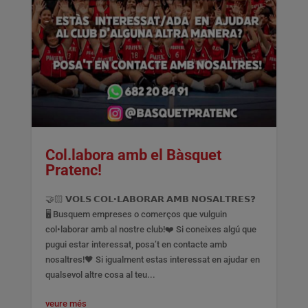
Col.labora amb el Bàsquet
Pratenc!
🤝🏻 𝗩𝗢𝗟𝗦 𝗖𝗢𝗟•𝗟𝗔𝗕𝗢𝗥𝗔𝗥 𝗔𝗠𝗕 𝗡𝗢𝗦𝗔𝗟𝗧𝗥𝗘𝗦❓
🖥️ Busquem empreses o comerços que vulguin
col•laborar amb al nostre club!❤️ Si coneixes algú que
pugui estar interessat, posa’t en contacte amb
nosaltres!🖤 Si igualment estas interessat en ajudar en
qualsevol altre cosa al teu...
veure més