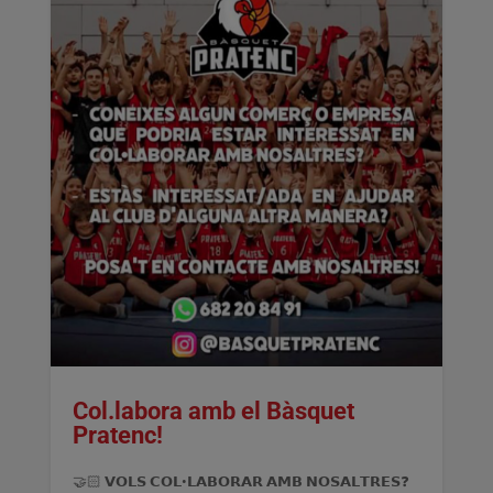
Col.labora amb el Bàsquet
Pratenc!
🤝🏻 𝗩𝗢𝗟𝗦 𝗖𝗢𝗟•𝗟𝗔𝗕𝗢𝗥𝗔𝗥 𝗔𝗠𝗕 𝗡𝗢𝗦𝗔𝗟𝗧𝗥𝗘𝗦❓