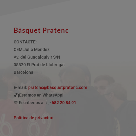
Bàsquet Pratenc
CONTACTE:
CEM Julio Méndez
Av. del Guadalquivir S/N
08820 El Prat de Llobregat
Barcelona
E-mail:
pratenc@basquetpratenc.com
🏀¡Estamos en WhatsApp!
💬 Escríbenos al 👉
682 20 84 91
Política de privacitat