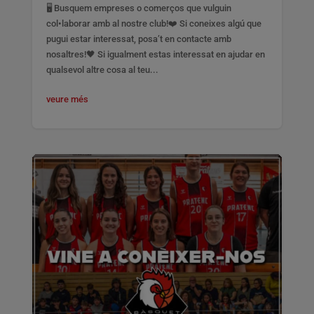
🖥️ Busquem empreses o comerços que vulguin
col•laborar amb al nostre club!❤️ Si coneixes algú que
pugui estar interessat, posa’t en contacte amb
nosaltres!🖤 Si igualment estas interessat en ajudar en
qualsevol altre cosa al teu...
veure més