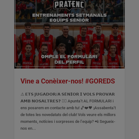
Vine a Conèixer-nos! #GOREDS
⚠️ 𝗘𝗧𝗦 𝗝𝗨𝗚𝗔𝗗𝗢𝗥/𝗔 𝗦𝗘̀𝗡𝗜𝗢𝗥 𝗜 𝗩𝗢𝗟𝗦 𝗣𝗥𝗢𝗩𝗔𝗥
𝗔𝗠𝗕 𝗡𝗢𝗦𝗔𝗟𝗧𝗥𝗘𝗦❓ 👉🏻 Apunta’t AL FORMULARI i
ens posarem en contacte amb tu! 🏀❤️🖤 ¡Assabenta’t
de totes les novedatats del club! Vols veure els millors
moments, notícies i sorpreses de l’equip? 📲 Segueix-
nos en...